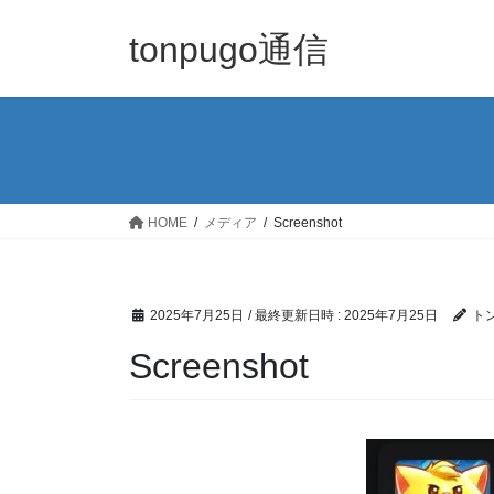
コ
ナ
ン
ビ
tonpugo通信
テ
ゲ
ン
ー
ツ
シ
へ
ョ
ス
ン
キ
に
ッ
移
HOME
メディア
Screenshot
プ
動
2025年7月25日
/ 最終更新日時 :
2025年7月25日
ト
Screenshot