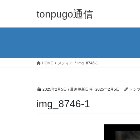
コ
ナ
ン
ビ
tonpugo通信
テ
ゲ
ン
ー
ツ
シ
へ
ョ
ス
ン
キ
に
ッ
移
HOME
メディア
img_8746-1
プ
動
2025年2月5日
/ 最終更新日時 :
2025年2月5日
トン
img_8746-1