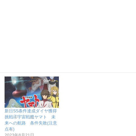
宇宙戦艦ヤマト 未来への
続 ゲーム内無料アイテム
航路 リベンジ攻略
獲得挑戦⑤ウィクロス マ
2024年3月23日
ルチバース 挑戦失敗＋注
スマホゲーム
意点有
2023年9月4日
スマホゲーム
新日SS条件達成ダイヤ獲得
挑戦④宇宙戦艦ヤマト 未
来への航路 条件失敗(注意
点有)
2023年8月21日