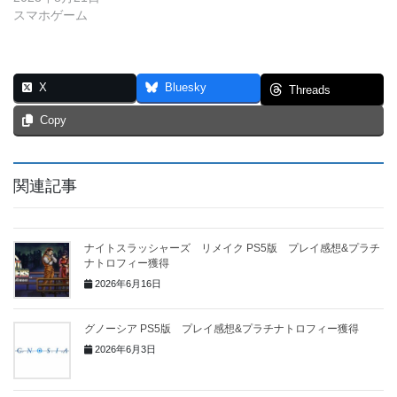
スマホゲーム
X
Bluesky
Threads
Copy
関連記事
ナイトスラッシャーズ リメイク PS5版 プレイ感想&プラチ
ナトロフィー獲得
2026年6月16日
グノーシア PS5版 プレイ感想&プラチナトロフィー獲得
2026年6月3日