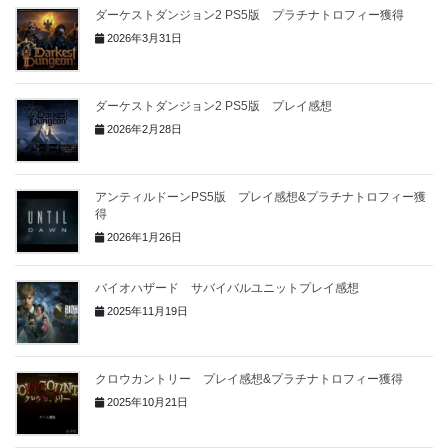
ダーケストダンジョン2 PS5版 プラチナトロフィー獲得
2026年3月31日
ダーケストダンジョン2 PS5版 プレイ感想
2026年2月28日
アンティルドーンPS5版 プレイ感想&プラチナトロフィー獲
得
2026年1月26日
バイオハザード サバイバルユニットプレイ感想
2025年11月19日
クロウカントリー プレイ感想&プラチナトロフィー獲得
2025年10月21日