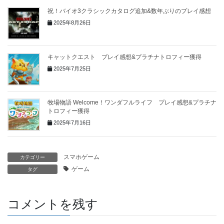
祝！バイオ3クラシックカタログ追加&数年ぶりのプレイ感想
2025年8月26日
キャットクエスト プレイ感想&プラチナトロフィー獲得
2025年7月25日
牧場物語 Welcome！ワンダフルライフ プレイ感想&プラチナ
トロフィー獲得
2025年7月16日
スマホゲーム
カテゴリー
ゲーム
タグ
コメントを残す