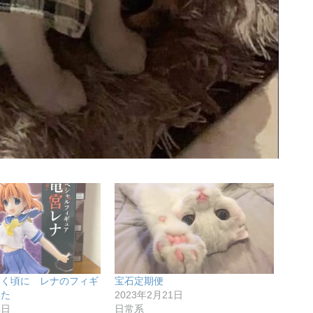
なく頃に レナのフィギ
宝石定期便
した
2023年2月21日
5日
日常系