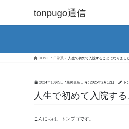
コ
ナ
ン
ビ
tonpugo通信
テ
ゲ
ン
ー
ツ
シ
へ
ョ
ス
ン
キ
に
ッ
移
HOME
日常系
人生で初めて入院することになりまし
プ
動
2024年10月5日
/ 最終更新日時 :
2025年2月12日
ト
人生で初めて入院する
こんにちは、トンプゴです。